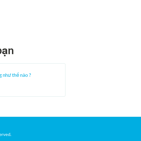
bạn
g như thế nào ?
erved.