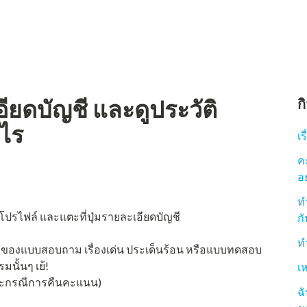
ยดบัญชี และดูประวัติ
ก
งไร
เ
ค
อ
ท
ปรไฟล์ และแตะที่ปุ่มรายละเอียดบัญชี
กั
ท
ื่อของแบบสอบถาม เรื่องเด่น ประเด็นร้อน หรือแบบทดสอบ
นั้นๆ เย้!
เ
และกรณีการคืนคะแนน)
ฉ